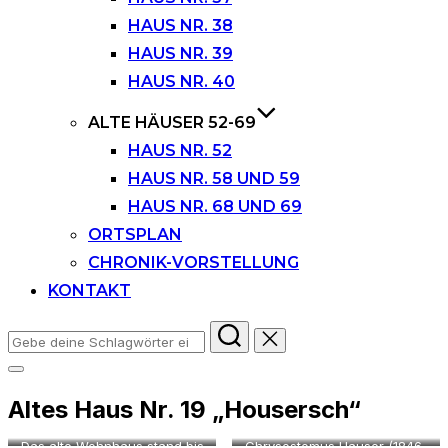
HAUS NR. 38
HAUS NR. 39
HAUS NR. 40
ALTE HÄUSER 52-69
HAUS NR. 52
HAUS NR. 58 UND 59
HAUS NR. 68 UND 69
ORTSPLAN
CHRONIK-VORSTELLUNG
KONTAKT
Suchen
nach:
Seitenleiste
&
Altes Haus Nr. 19 „Housersch“
Navigation
umschalten
Das alte Wohnhaus stand bis
Chrysostomus Hauser (1846-