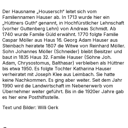
1940, mehr in Hofmitte
1927), Hüttner, Bürgermeister
1880-1903
Der Hausname „Housersch“ leitet sich vom
Familiennamen Hauser ab. In 1713 wurde hier ein
„Hüttners Guth“ genannt, in Hochfürstlicher Lehnschaft
(vorher Guttenberg Lehn) von Andreas Schmidt. Ab
1740 wurde Familie Güld erwähnt. 1770 folgte Familie
Caspar Möller aus Haus 16. Georg Adam Hauser aus
Steinbach heiratete 1807 die Witwe von Reinhard Möller.
Sohn Johannes Möller (Schneider) bleibt Beisitzer und
baut in 1835 Haus 32. Familie Hauser (Söhne Joh.
Adam, Chrysostomus, Balthasar) verbleiben als Hüttner
bis etwa 1950. Es folgte Tochter Katharina Hauser
verheiratet mit Joseph Klee aus Leimbach. Sie hatte
keine Nachkommen. Es ging aber weiter. Seit dem Jahr
1990 wird die Landwirtschaft im Nebenerwerb vom
Übernehmer weiter geführt. Bis in die 1920er Jahre gab
es hier eine Posthilfsstelle.
Text und Bilder: Willi Gerk