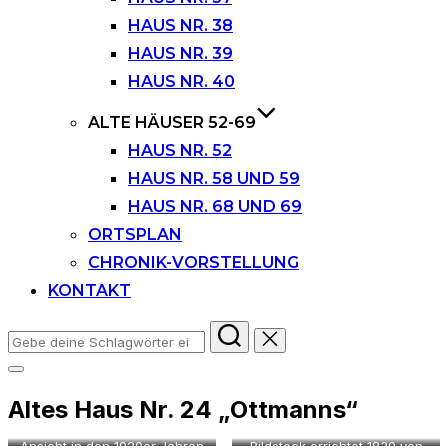
HAUS NR. 38
HAUS NR. 39
HAUS NR. 40
ALTE HÄUSER 52-69
HAUS NR. 52
HAUS NR. 58 UND 59
HAUS NR. 68 UND 69
ORTSPLAN
CHRONIK-VORSTELLUNG
KONTAKT
Suchen
nach:
Seitenleiste
&
Altes Haus Nr. 24 „Ottmanns“
Navigation
umschalten
Ansicht in den 1920er Jahren
Bildstock errichtet 1839 von