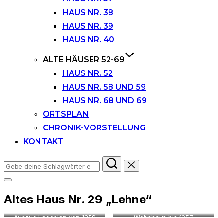
HAUS NR. 38
HAUS NR. 39
HAUS NR. 40
ALTE HÄUSER 52-69
HAUS NR. 52
HAUS NR. 58 UND 59
HAUS NR. 68 UND 69
ORTSPLAN
CHRONIK-VORSTELLUNG
KONTAKT
Suchen
nach:
Seitenleiste
&
Altes Haus Nr. 29 „Lehne“
Navigation
umschalten
Auszug Lageplan von 1858
Wohnhaus bis 1957