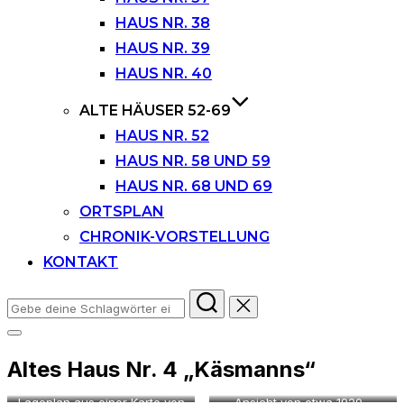
HAUS NR. 38
HAUS NR. 39
HAUS NR. 40
ALTE HÄUSER 52-69
HAUS NR. 52
HAUS NR. 58 UND 59
HAUS NR. 68 UND 69
ORTSPLAN
CHRONIK-VORSTELLUNG
KONTAKT
Suchen
nach:
Seitenleiste
&
Altes Haus Nr. 4 „Käsmanns“
Navigation
umschalten
Lageplan aus einer Karte von
Ansicht von etwa 1920 –