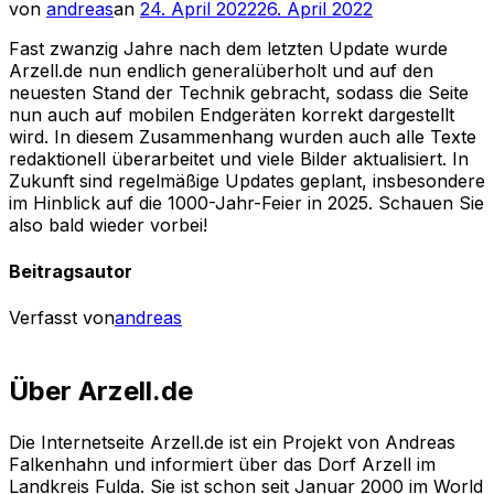
Veröffentlicht
von
andreas
an
24. April 2022
26. April 2022
am
Fast zwanzig Jahre nach dem letzten Update wurde
Arzell.de nun endlich generalüberholt und auf den
neuesten Stand der Technik gebracht, sodass die Seite
nun auch auf mobilen Endgeräten korrekt dargestellt
wird. In diesem Zusammenhang wurden auch alle Texte
redaktionell überarbeitet und viele Bilder aktualisiert. In
Zukunft sind regelmäßige Updates geplant, insbesondere
im Hinblick auf die 1000-Jahr-Feier in 2025. Schauen Sie
also bald wieder vorbei!
Beitragsautor
Verfasst von
andreas
Über Arzell.de
Die Internetseite Arzell.de ist ein Projekt von Andreas
Falkenhahn und informiert über das Dorf Arzell im
Landkreis Fulda. Sie ist schon seit Januar 2000 im World